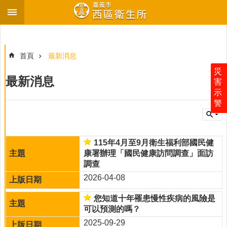
跳到主要內容區塊
進
階
搜
首頁
最新消息
尋
災
最新消息
害
示
警
最
新
消
息
115年4月至9月衛生福利部國民健
康署辦理「國民健康訪問調查」面訪
衛
調查
生
所
2026-04-08
介
紹
您知道十年罹患慢性疾病的風險是
可以預測的嗎？
各
2025-09-29