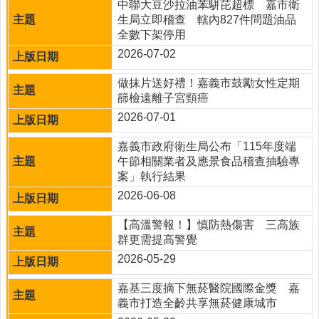
網
中聯大豆沙拉油苯駢芘超標 嘉市衛
生局立即稽查 轄內827件問題油品
回
全數下架停用
首
2026-07-02
頁
做抹片送好禮！嘉義市鼓勵女性定期
網
篩檢遠離子宮頸癌
站
2026-07-01
導
覽
嘉義市政府衛生局公布「115年度端
午節相關業者及應景食品稽查抽驗專
嘉
案」執行結果
義
市
2026-06-08
政
府
【高溫警報！】慎防熱傷害 三高族
衛
群更需提高警覺
生
2026-05-29
局
嘉基三度摘下無菸醫院國際金獎 嘉
線
義市打造全齡共享無菸健康城市
上