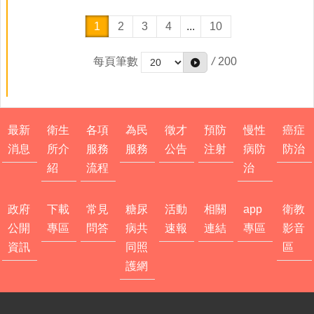
1
2
3
4
...
10
每頁筆數
/
200
最新
衛生
各項
為民
徵才
預防
慢性
癌症
消息
所介
服務
服務
公告
注射
病防
防治
紹
流程
治
政府
下載
常見
糖尿
活動
相關
app
衛教
公開
專區
問答
病共
速報
連結
專區
影音
資訊
同照
區
護網