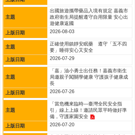
病
出國旅遊攜帶藥品入境有規定 嘉義市
防
政府衛生局提醒遵守自用限量 安心出
治
遊健康返國
下
2026-08-03
載
專
正確使用鎮靜安眠藥 遵守「五不四
區
要」睡得安心又安全
2026-07-29
常
見
「嘉」油小勇士出任務！嘉義市衛生
問
局邀親子闖關學健康 守護孩子健康成
答
長
糖
2026-07-26
尿
「當危機來臨時—臺灣全民安全指
病
引」線上上線！邀請民眾平時做好準
共
備，守護家園安全
同
照
2026-07-20
護