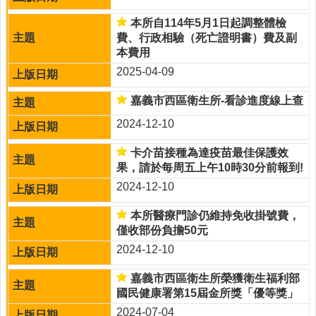
項
服
本所自114年5月1日起調整體檢
務
費、行政相驗（死亡證明書）費及副
流
本費用
程
2025-04-09
為
嘉義市西區衛生所-看診進度線上查
民
服
2024-12-10
務
卡介苗接種為達疫苗最佳保護效
徵
果，請於每周五上午10時30分前報到!
才
2024-12-10
公
告
本所醫療門診仍維持免收掛號費，
預
僅收部份負擔50元
防
2024-12-10
注
射
嘉義市西區衛生所榮獲衛生福利部
國民健康署第15屆金所獎「優等獎」
慢
2024-07-04
性