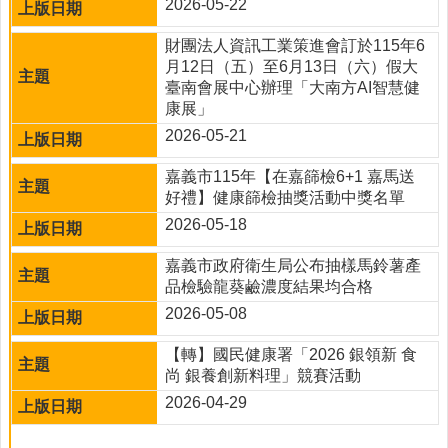
2026-05-22
陳
情
財團法人資訊工業策進會訂於115年6
月12日（五）至6月13日（六）假大
資
臺南會展中心辦理「大南方AI智慧健
訊
康展」
安
2026-05-21
全
政
嘉義市115年【在嘉篩檢6+1 嘉馬送
策
好禮】健康篩檢抽獎活動中獎名單
隱
2026-05-18
私
權
嘉義市政府衛生局公布抽樣馬鈴薯產
政
品檢驗龍葵鹼濃度結果均合格
策
2026-05-08
資
【轉】國民健康署「2026 銀領新 食
料
尚 銀養創新料理」競賽活動
開
放
2026-04-29
宣
告