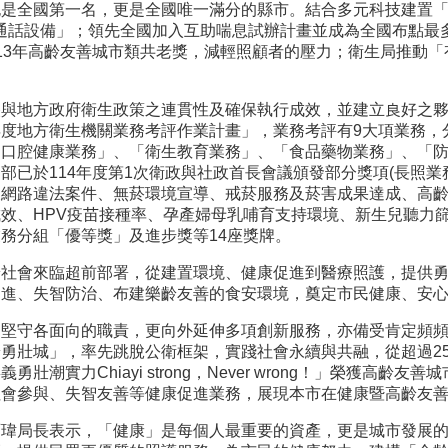
是全國第一名，更是全國唯一滿分的縣市。結合多元科技建置「
s居家安全通話設備」；領先全國加入互助喘息試辦計畫並成為全國布
13年高齡友善城市類共老獎，減輕照顧者的壓力；衛生局推動「有
央與地方政府衛生政策之連貫性及確保執行成效，並建立良好之
度地方衛生機關業務考評作業計畫」，業務考評有9大項業務，
「口腔健康業務」、「衛生教育業務」、「食品藥物業務」、「
部已於114年度第1次衛政與社政首長會議頒發部分獎項(長照
網路違法案件、無菸環境宣導、戒菸服務及菸害成果達成、高齡友
效、HPV疫苗接種率、孕產婦母乳哺育支持環境、新生兒聽力
務分組「優等獎」及進步獎等14座獎牌。
齡社會來臨超前部署，從建置環境、健康促進到醫療照護，提供
促進、失智防治、布建樂齡友善的食安環境，奠定市民健康、安
了堅守各面向的職責，更向外延伸多項創新服務，亦備受肯定頻
勇壯城」，率先跳脫公衛框架，實踐社會永續與共融，從超過250組
勇壯潮實力Chiayi strong，Never wrong！」榮獲
社會參與、失智友善等健康促進業務，展現本市在健康暨高齡友
育瑋局長表示，「健康」是每個人最重要的資產，更是城市發展