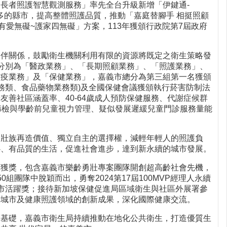
長者照護智慧觀測服務」率先全台升級新增「伊鍵通-
點最多的縣市，提高整體照護品質，推動「嘉庭替腳手 相挺照顧
愛無礙~護家四無礙」方案，113年獲頒行政院第7屆政府
夥伴關係，鼓勵衛生機關利用有限的資源將既定之衛生策略發
分別為「醫政業務」、「長期照顧業務」、「照護業務」、
防疫業務」及「保健業務」，嘉義市總分為第三組第一名獲頒
業務類、食品藥物業務類)及全國保健會議獲頒執行菸害防制法
善社區涵蓋率、40-64歲成人預防保健服務、代謝症候群
篩檢與學齡前兒童視力管理、疑似發展遲緩兒童門診服務量能
勇壯族再造價值、獨立自主的選擇權，減輕年輕人的照護負
心、有品質的生活，促進社會進步，達到新永續的城市發展。
頻獲獎，包含嘉義市樂齡勇壯專案團隊開創超高齡社會先機，
團隊中脫穎而出，勇奪2024第17屆100MVP經理人永續
高齡友善城市活躍獎；接待新加坡保健促進局區域衛生與社區外展署參
善城市及健康照護領域的創新成果，深化國際健康交流。
的基礎，嘉義市衛生局持續推動在地化公共衛生，打造優質生