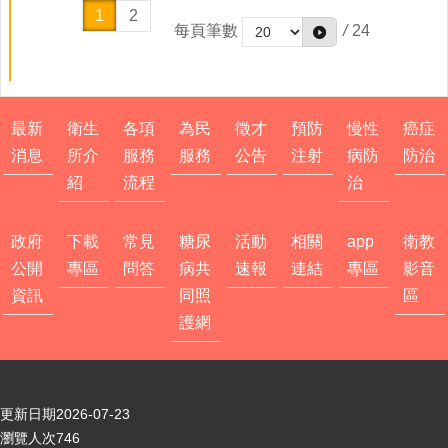
1
2
每頁筆數
/
24
最新
衛生
各項
為民
徵才
預防
慢性
癌症
消息
所介
服務
服務
公告
注射
病防
防治
紹
流程
治
政府
下載
常見
糖尿
活動
相關
app
衛教
公開
專區
問答
病共
速報
連結
專區
影音
資訊
同照
區
護網
更新日期
2026-07-23
瀏覽人次
746