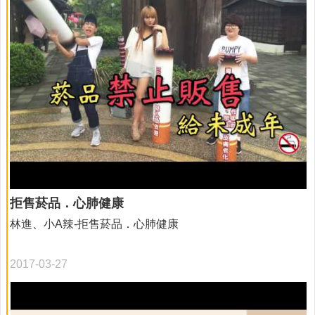
可是！就是…就是…戒不掉呀！」。 國王說完，又抽了一口
菸跑掉了，公主不斷叫著：「父王！父王！」國王卻走遠
了！公主不知道怎麼辦？她想起別人告訴她，可以找巫婆來
幫國王戒菸，於是！公主大聲喊著：「趕緊來！趕緊來！巫
婆趕緊來！」（台語） 「ㄏㄡ！ㄏㄡ！ㄏㄡ！」巫婆會出來
嗎？出來了能夠幫國王戒掉菸嗎？各位小朋友，想不想看國
王怎麼樣了？
拒售菸品．心肺健康
林進、小A辣-拒售菸品．心肺健康
2017-03-27