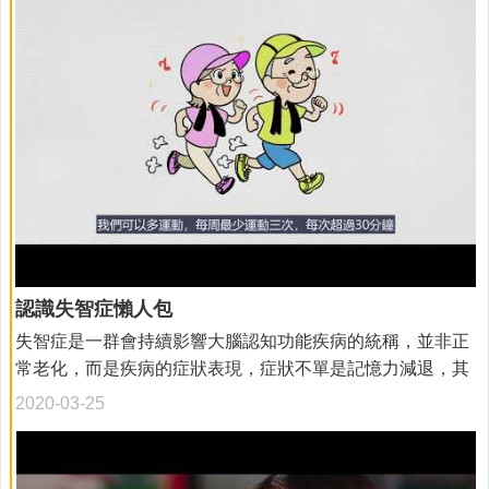
陳
情
資
訊
安
全
政
策
隱
私
權
政
認識失智症懶人包
策
失智症是一群會持續影響大腦認知功能疾病的統稱，並非正
常老化，而是疾病的症狀表現，症狀不單是記憶力減退，其
資
料
他像是語言能力、空間感、計算力、判斷力、抽象思考、注
2020-03-25
開
意力等功能都可能退化，甚至也會出現干擾行為、個性改
放
變、妄想或幻覺等症狀，造成患者工作和生活功能的喪失，
宣
同時對家庭和照顧者產生重大的負擔。 本影片簡要介紹失智
告