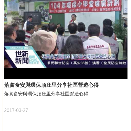
噁的是，車輪轉動所帶出的揚塵，四處飄散嚴重影響食品的
衛生。 我們對東市場的期許是 倘若機車不進菜市場，那
麼……… 新鮮蔬果香，會回來！ 尚青A魚鮮味，會回來！
採買的人潮，會回來！ 最重要是嘉義人的大菜櫃，會陪我們
走過一代又一代…
落實食安與環保頂庄里分享社區營造心得
落實食安與環保頂庄里分享社區營造心得
2017-03-27