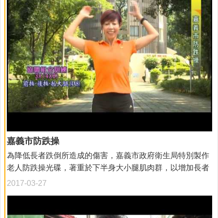
嘉義市防跌操
為降低長者跌倒所造成的傷害，嘉義市政府衛生局特別製作
老人防跌操光碟，著重於下半身大小腿肌肉群，以增加長者
肌耐力、關節柔軟度及心肺功能，減少跌倒的發生及傷害，
2017-03-27
歡迎有需要之民眾至嘉義市政府衛生局、東、西衛生所服務
台索取，光碟有限送完為止。 本光碟動作由中正大學李淑芳
老師以簡單易懂、輕快音樂帶動，主要分為暖身操、功能性