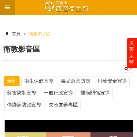
跳到主要內容區塊
進
階
搜
首頁
衛教影音區
尋
災
衛教影音區
害
示
警
最
新
消
全部
衛生保健宣導
毒品危害防制
用藥安全宣導
息
菸害防制宣導
一般行政宣導
醫病關係宣導
衛
生
傳染病防治宣導
失智友善專區
所
介
紹
各