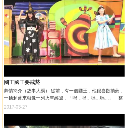
國王國王要戒菸
劇情簡介（故事大綱） 從前，有一個國王，他很喜歡抽菸，
一抽起菸來就像一列火車經過，「嗚…嗚…嗚…嗚…」，整
個皇宮都冒出煙來！ 國王的寶貝女兒－公主，常常告訴他：
2017-03-27
「父王呀！不要再抽菸了，抽菸會傷害身體的健康，還有
『二手菸』，『二手菸』會傷害…」，公主還要說，國王就
制止她，「好了！好了！我知道了！我戒菸就是了！可是！