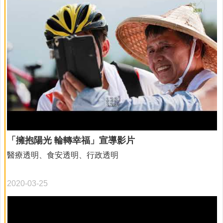
病
防
治
下
載
專
區
常
見
問
答
「擁抱陽光 輪轉幸福」宣導影片
糖
醫療透明、食安透明、行政透明
尿
病
共
2020-03-25
同
照
護