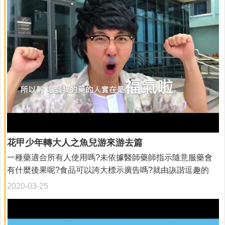
花甲少年轉大人之魚兒游來游去篇
一種藥適合所有人使用嗎?未依據醫師藥師指示隨意服藥會
有什麼後果呢?食品可以誇大標示廣告嗎?就由詼諧逗趣的
「花甲少年轉大人之魚兒游來游去篇」來告訴您~
2020-03-25