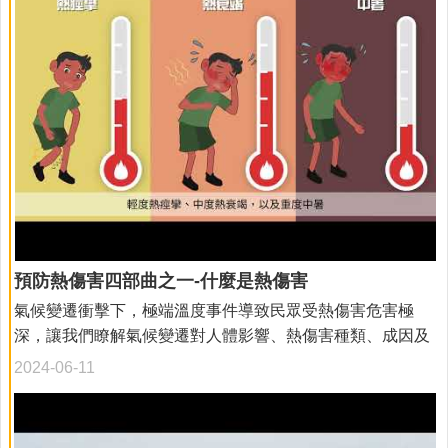
項
服
務
流
程
為
民
服
務
徵
才
公
預防熱傷害四部曲之一-什麼是熱傷害
告
氣候變遷衝擊下，極端溫度事件導致民眾受熱傷害危害極
預
深，讓我們瞭解氣候變遷對人體影響、熱傷害種類、成因及
防
常見症狀，預防熱傷害發生吧！
注
2024-06-11
射
慢
性