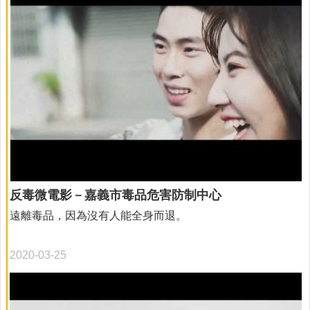
網
回
首
頁
網
站
導
覽
嘉
義
市
反毒微電影－嘉義市毒品危害防制中心
政
府
遠離毒品，因為沒有人能全身而退。
衛
生
2020-03-25
局
線
上