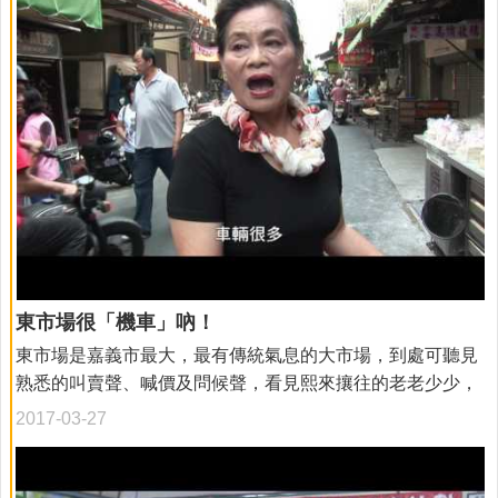
運動、緩和操3段。民眾可藉由平日運動融入防跌操的動
作，讓大、小腿肌肉，可以比較有力氣支撐身體並改善平
衡，走路就比較不會跌倒，以降低跌倒的發生及傷害 嘉義市
政府衛生局表示根據國健署國家訪問調查資料顯示，經過多
年老人防跌宣導提醒，國內老人跌倒盛行率已從2005年的
21.3%下降至2013年16.5%，惟跌墜仍是造成老人事故傷害
死亡的第二原因，而且隨著年齡的增加而升高，由於老人常
有高盛行率的共存疾病，例如：骨質疏鬆症，即使輕微的跌
倒也可能造成很大的危險。包括骨折、軟組織傷害或頭部外
傷等傷害。因此衛生局特製防跌操提供長者平日鍛鍊且多多
融入運動中，讓身體肌耐力、平衡能力、敏捷性及協調性等
東市場很「機車」吶！
保持到最佳狀態，就可以大大降低跌倒的發生。另造成跌倒
東市場是嘉義市最大，最有傳統氣息的大市場，到處可聽見
危險的相關因素包含下肢無力、視力、平衡感變差、環境中
熟悉的叫賣聲、喊價及問候聲，看見熙來攘往的老老少少，
光線不良、地板濕滑等。而老人跌倒最常發生的地點為客
她，是嘉義人的大型菜櫃，也是生活糧倉，更是共同的記
廳、浴室、街道上、公園及運動場等場所。也呼籲民眾應多
2017-03-27
憶…。 但是曾幾何時東市場已經幾乎整個被機車塞住，形成
多注意及防範。
一條「機車河」，不但吵雜，空氣中原本瀰漫的那股熟悉的
清甜蔬果香，也已被機車排放的廢氣掩蓋過去了，更令人作