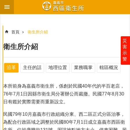
跳到主要內容區塊
進
階
搜
首頁
衛生所介紹
尋
災
衛生所介紹
害
示
警
最
新
沿革
主任的話
地理位置
業務職掌
轄區概況
消
息
本所前身為嘉義市衛生所，係創於民國40年代的半百老店，
衛
76年7月1日因縣市衛生局分署辦公而裁撤。民國77年8月30
生
所
日有鑑於實際需要而重新設立。
介
紹
民國79年10月嘉義市行政組織分東、西二區正式分區治事，
為配合行政區域之調整於民國80年7月1日成立嘉義市西區衛
各
生所，位於康樂街131號，因該地點地方大小、停車困難，民