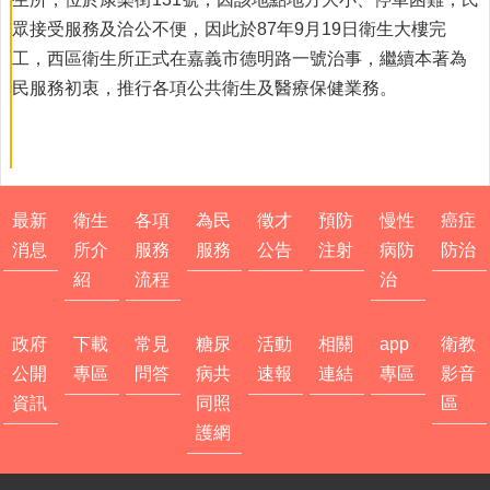
項
服
眾接受服務及洽公不便，因此於87年9月19日衛生大樓完
務
工，西區衛生所正式在嘉義市德明路一號治事，繼續本著為
流
民服務初衷，推行各項公共衛生及醫療保健業務。
程
為
民
服
務
最新
衛生
各項
為民
徵才
預防
慢性
癌症
徵
消息
所介
服務
服務
公告
注射
病防
防治
才
紹
流程
治
公
告
政府
下載
常見
糖尿
活動
相關
app
衛教
預
公開
專區
問答
病共
速報
連結
專區
影音
防
注
資訊
同照
區
射
護網
慢
性