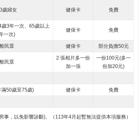
30歲婦女
健保卡
免費
64歲3年一次、65歲以上
健保卡
免費
年一次)
般民眾
健保卡
部分負擔50元
2 張相片多一份
一份100元(多一
般民眾
加一張
份加20元)
滿50歲至75歲)
健保卡
免費
房事，以免影響診斷)。（113年4月起暫無法提供本項服務）