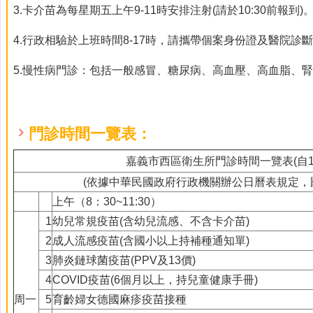
3.卡介苗為每星期五上午9-11時安排注射(請於10:30前報到)
4.行政相驗於上班時間8-17時，請攜帶個案身份證及醫院診斷
5.慢性病門診：包括一般感冒、糖尿病、高血壓、高血脂、
門診時間一覽表：
嘉義市西區衛生所門診時間一覽表(自11
(依據中華民國政府行政機關辦公日曆表規定，
上午（8：30~11:30）
1
幼兒常規疫苗(含幼兒流感、不含卡介苗)
2
成人流感疫苗(含國小以上持補種通知單)
3
肺炎鏈球菌疫苗(PPV及13價)
4
COVID疫苗(6個月以上，持兒童健康手冊)
周一
5
育齡婦女德國麻疹疫苗接種