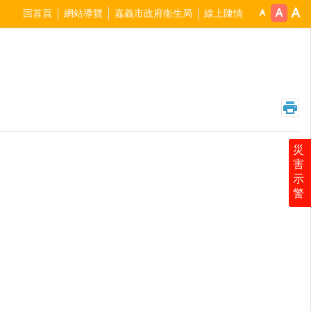
回首頁
網站導覽
嘉義市政府衛生局
線上陳情
災
害
示
警