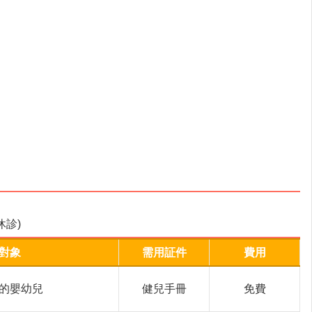
診)
對象
需用証件
費用
的嬰幼兒
健兒手冊
免費