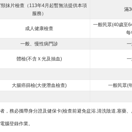
宮頸抹片檢查（113年4月起暫無法提供本項
滿
服務）
一般民眾(40歲至
成人健康檢查
每
一般、慢性病門診
一
體檢(不含Ｘ光及抽血)
一
大腸癌篩檢(大便潛血檢查)
一般民眾(年
者，務必攜帶身分證及健保卡(檢查前避免盆浴.清洗陰道.塞藥、
利電腦登錄作業。