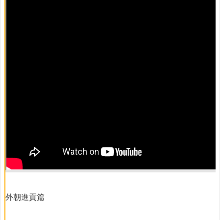
項
服
務
流
程
為
民
服
務
徵
才
公
告
預
防
注
射
外朝進貢篇
慢
性