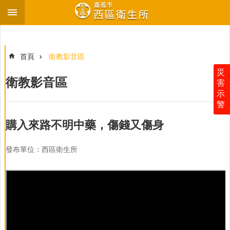
跳到主要內容區塊
進
階
搜
首頁
衛教影音區
尋
災
衛教影音區
害
示
警
最
新
購入來路不明中藥，傷錢又傷身
消
息
發布單位：西區衛生所
衛
生
所
介
紹
各