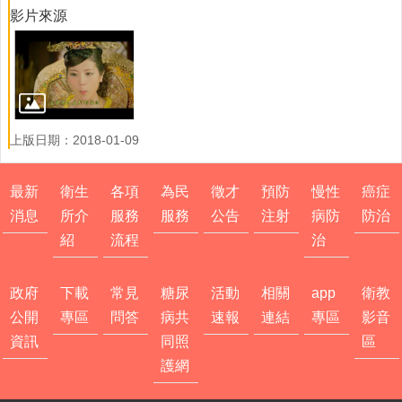
影片來源
病
防
治
下
載
專
上版日期：2018-01-09
區
常
最新
衛生
各項
為民
徵才
預防
慢性
癌症
見
消息
所介
服務
服務
公告
注射
病防
防治
問
答
紹
流程
治
糖
尿
政府
下載
常見
糖尿
活動
相關
app
衛教
病
公開
專區
問答
病共
速報
連結
專區
影音
共
資訊
同照
區
同
護網
照
護